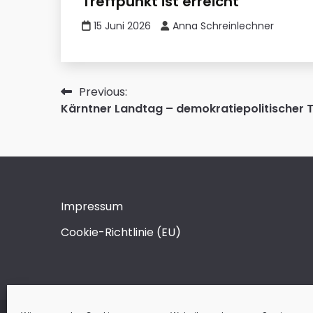
Treffpunkt ist erreicht
15 Juni 2026
Anna Schreinlechner
Beitragsnavigation
Previous:
Kärntner Landtag – demokratiepolitischer Tr
Impressum
Cookie-Richtlinie (EU)