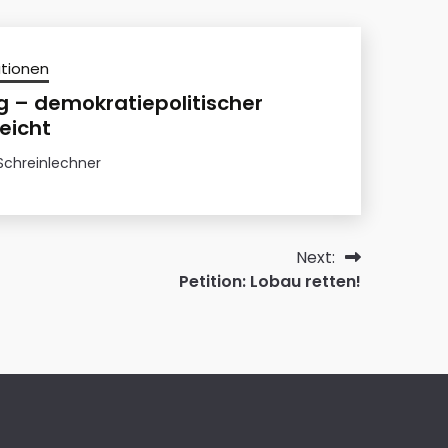
ationen
g – demokratiepolitischer
reicht
Schreinlechner
Next:
Petition: Lobau retten!