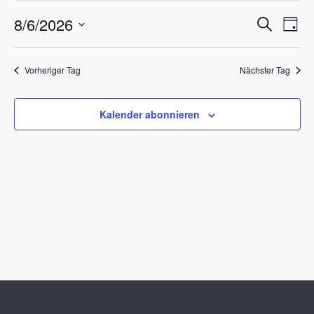
August
8/6/2026
Verans
Ve
Suche
Tag
Datum
Ans
6,
Suche
wählen.
Nav
2026
Vorheriger Tag
Nächster Tag
und
Ansich
Kalender abonnieren
Naviga