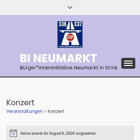
Skip
to
content
BI NEUMARKT
Bürger*inneninitiative Neumarkt in Stmk
Konzert
Veranstaltungen
Konzert
Veranstaltungen
Keine events für August 6, 2026 vorgesehen.
Notice
for