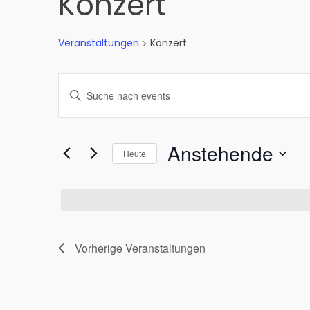
Konzert
Veranstaltungen
Konzert
Veranstaltungen
Veranstaltungen
Bitte
Schlüsselwort
Suche
eingeben.
und
Suche
Anstehende
Heute
nach
Ansichten,
Veranstaltungen
Datum
Navigation
Schlüsselwort.
wählen.
Vorherige
Veranstaltungen