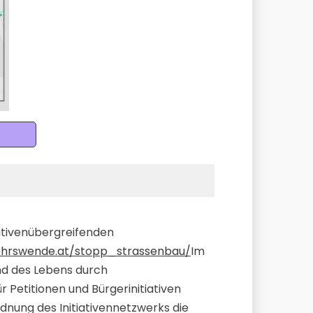
ativenübergreifenden
ehrswende.at/stopp_strassenbau/
Im
nd des Lebens durch
 Petitionen und Bürgerinitiativen
nung des Initiativennetzwerks die